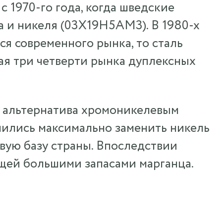
 1970-го года, когда шведские
 и никеля (03Х19Н5АМ3). В 1980-х
ся современного рынка, то сталь
мая три четверти рынка дуплексных
к альтернатива хромоникелевым
мились максимально заменить никель
евую базу страны. Впоследствии
ющей большими запасами марганца.