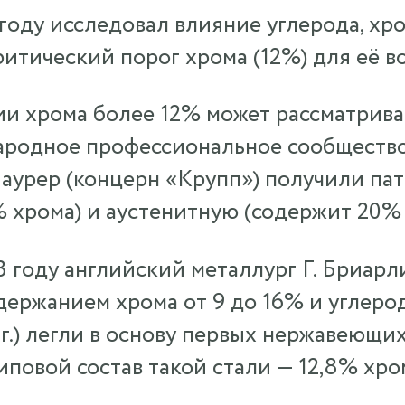
году исследовал влияние углерода, хро
итический порог хрома (12%) для её в
и хрома более 12% может рассматрив
родное профессиональное сообщество
 Маурер (концерн «Крупп») получили п
 хрома) и аустенитную (содержит 20% 
 году английский металлург Г. Бриарл
держанием хрома от 9 до 16% и углеро
г.) легли в основу первых нержавеющих
иповой состав такой стали — 12,8% хро