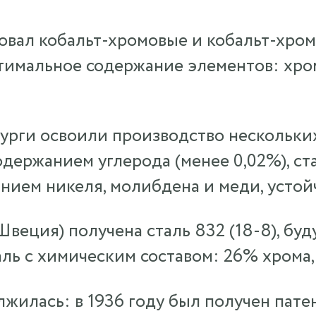
овал кобальт-хромовые и кобальт-хро
имальное содержание элементов: хром
лурги освоили производство нескольки
одержанием углерода (менее 0,02%), с
анием никеля, молибдена и меди, устой
Швеция) получена сталь 832 (18‑8), буд
аль с химическим составом: 26% хрома,
илась: в 1936 году был получен пате