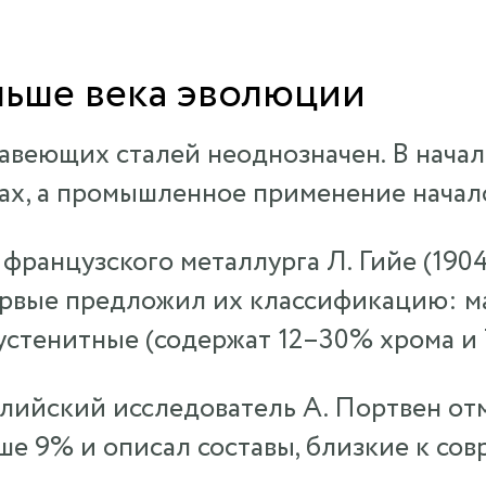
льше века эволюции
авеющих сталей неоднозначен. В начал
ах, а промышленное применение начало
ранцузского металлурга Л. Гийе (1904–1
рвые предложил их классификацию: м
аустенитные (содержат 12–30% хрома и
английский исследователь А. Портвен о
е 9% и описал составы, близкие к сов