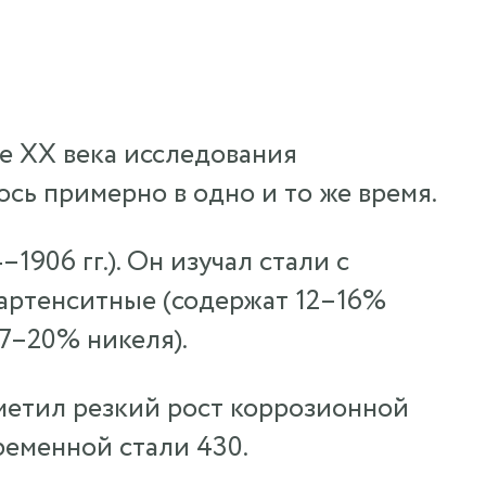
е XX века исследования
сь примерно в одно и то же время.
906 гг.). Он изучал стали с
артенситные (содержат 12–16%
 7–20% никеля).
тметил резкий рост коррозионной
ременной стали 430.