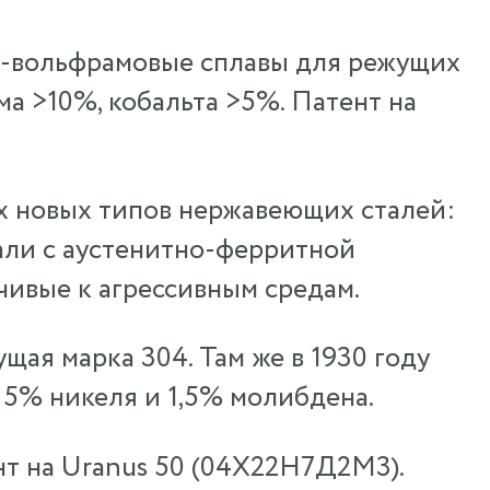
м-вольфрамовые сплавы для режущих
а >10%, кобальта >5%. Патент на
х новых типов нержавеющих сталей:
тали с аустенитно-ферритной
чивые к агрессивным средам.
ущая марка 304. Там же в 1930 году
 5% никеля и 1,5% молибдена.
нт на Uranus 50 (04Х22Н7Д2М3).