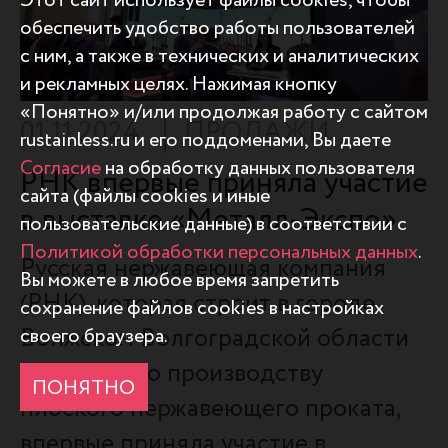
Этот сайт использует файлы cookies, чтобы
обеспечить удобство работы пользователей
с ним, а также в технических и аналитических
и рекламных целях. Нажимая кнопку
«Понятно» и/или продолжая работу с сайтом
01.11.2024
ПРОДАЖИ
rustainless.ru и его поддоменами, Вы даете
Согласие
на обработку данных пользователя
РНК впервые приняла участие
сайта (файлы cookies и иные
в выставке «Металл-Экспо»
пользовательские данные) в соответствии с
Политикой обработки персональных данных
.
Русская нержавеющая компания
Вы можете в любое время запретить
(РНК), которая строит в городе
сохранение файлов cookies в настройках
Волжском Волгоградской области
своего браузера.
комплекс по производству
ПОНЯТНО
плоского нержавеющего проката,
впервые приняла участие в