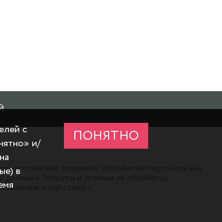
Й
елей с
ПОНЯТНО
нятно» и/
на
аспространения, получено. Обработка персональных
ые) в
данных». Запреты и условия на обработку
емя
транения, отсутствуют.