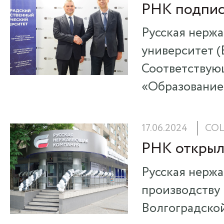
РНК подпис
Русская нерж
университет (
Соответствую
«Образование 
17.06.2024
СО
РНК открыл
Русская нержа
производству 
Волгоградской