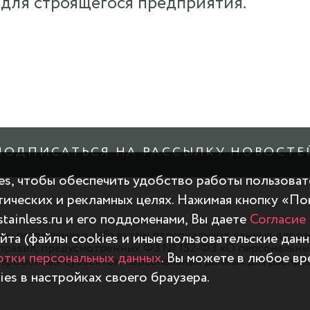
 для строящегося предприятия.
ПОДПИСАТЬСЯ НА РАССЫЛКУ НОВОСТЕ
es, чтобы обеспечить удобство работы пользоват
итических и рекламных целях. Нажимая кнопку «По
tainless.ru и его поддоменами, Вы даете
Согласие
ных, разрешенных субъектом персональных данных для р
йта (файлы cookies и иные пользовательские данн
правил, предусмотренных ФЗ № 152-ФЗ «О персональных 
тки персональных данных
. Вы можете в любое вр
зрешенных субъектом персональных данных для распрос
es в настройках своего браузера.