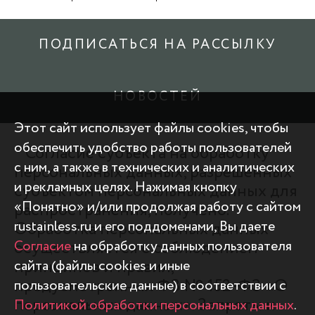
ПОДПИСАТЬСЯ НА РАССЫЛКУ
НОВОСТЕЙ
Этот сайт использует файлы cookies, чтобы
обеспечить удобство работы пользователей
* Согласие субъекта на обработку
с ним, а также в технических и аналитических
персональных данных, разрешенных
и рекламных целях. Нажимая кнопку
субъектом персональных данных для
«Понятно» и/или продолжая работу с сайтом
распространения, получено.
rustainless.ru и его поддоменами, Вы даете
Обработка персональных данных
осуществляется с соблюдением
Согласие
на обработку данных пользователя
принципов и правил,
сайта (файлы cookies и иные
предусмотренных ФЗ № 152-ФЗ «О
пользовательские данные) в соответствии с
персональных данных». Запреты и
Политикой обработки персональных данных
.