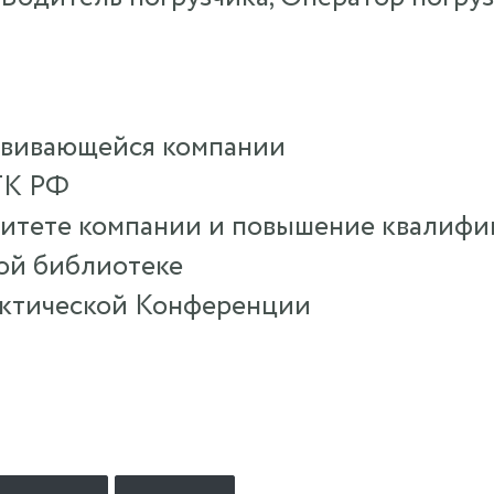
азвивающейся компании
ТК РФ
ситете компании и повышение квалифик
ной библиотеке
актической Конференции