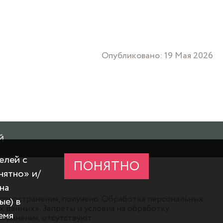
Опубликовано: 19 Мая 2026
Й
елей с
ПОНЯТНО
нятно» и/
на
аспространения, получено. Обработка персональных
ые) в
данных». Запреты и условия на обработку
емя
транения, отсутствуют.