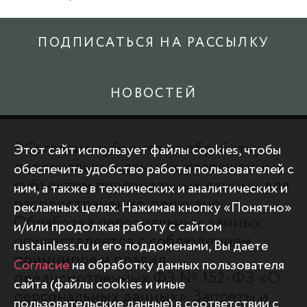
ПОДПИСАТЬСЯ НА РАССЫЛКУ
НОВОСТЕЙ
* Согласие субъекта на обработку
Этот сайт использует файлы cookies, чтобы
персональных данных, разрешенных
обеспечить удобство работы пользователей с
субъектом персональных данных для
ним, а также в технических и аналитических и
распространения, получено.
рекламных целях. Нажимая кнопку «Понятно»
Обработка персональных данных
и/или продолжая работу с сайтом
осуществляется с соблюдением
rustainless.ru и его поддоменами, Вы даете
принципов и правил,
Согласие
на обработку данных пользователя
предусмотренных ФЗ № 152-ФЗ «О
сайта (файлы cookies и иные
персональных данных». Запреты и
пользовательские данные) в соответствии с